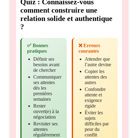
Quiz : Connaissez-vous
comment construire une
relation solide et authentique
?
✅ Bonnes
❌ Erreurs
pratiques
courantes
Définir ses
Attendre que
besoins avant
l’autre devine
de chercher
Copier les
Communiquer
attentes des
ses attentes
autres
dès les
Confondre
premières
attente et
semaines
exigence
Rester
rigide
ouvert(e) à la
Éviter les
négociation
sujets
Revisiter ses
difficiles par
attentes
peur du
régulièrement
conflit