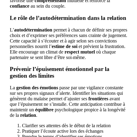
favorise une
compréhension
mutuelle et renforce la
confiance
au sein du couple.
Le rôle de l’autodétermination dans la relation
L’
autodétermination
permet à chacun de définir ses propres
choix et d’exprimer ses préférences sans crainte de jugement.
Cette capacité à s’écouter et à agir selon ses convictions
personnelles nourrit l’
estime de soi
et prévient la frustration.
Elle encourage un climat de
respect mutuel
où chaque
partenaire se sent libre d’être soi-même.
Prévenir l’épuisement émotionnel par la
gestion des limites
La
gestion des émotions
passe par une vigilance constante
sur ses propres signaux d’alerte. Identifier les situations qui
génèrent du malaise permet d’ajuster ses
frontières
avant
que l’épuisement ne s’installe. Cette anticipation contribue à
maintenir un
équilibre
psychologique propice à la longévité
de la
relation
.
Clarifier ses attentes dès le début de la relation
Pratiquer l’écoute active lors des échanges
Prendre le temps d’identifier ses émotions