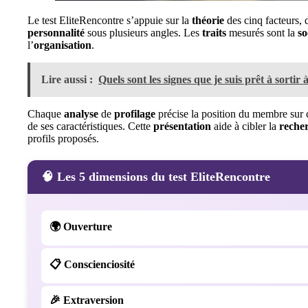
Le test EliteRencontre s’appuie sur la
théorie
des cinq facteurs,
personnalité
sous plusieurs angles. Les
traits
mesurés sont la
so
l’
organisation
.
Lire aussi :
Quels sont les signes que je suis prêt à sortir
Chaque
analyse
de
profilage
précise la position du membre sur 
de ses caractéristiques. Cette
présentation
aide à cibler la
reche
profils proposés.
🧠 Les 5 dimensions du test EliteRencontre
🌍
Ouverture
📋
Conscienciosité
🎉
Extraversion