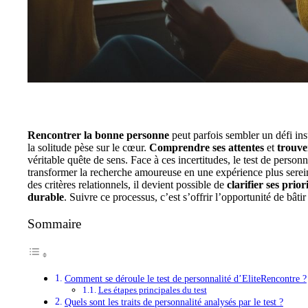
Rencontrer la bonne personne
peut parfois sembler un défi in
la solitude pèse sur le cœur.
Comprendre ses attentes
et
trouve
véritable quête de sens. Face à ces incertitudes, le test de perso
transformer la recherche amoureuse en une expérience plus serei
des critères relationnels, il devient possible de
clarifier ses prior
durable
. Suivre ce processus, c’est s’offrir l’opportunité de bât
Sommaire
Comment se déroule le test de personnalité d’EliteRencontre ?
Les étapes principales du test
Quels sont les traits de personnalité analysés par le test ?