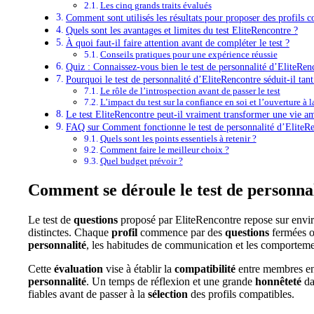
Les cinq grands traits évalués
Comment sont utilisés les résultats pour proposer des profils c
Quels sont les avantages et limites du test EliteRencontre ?
À quoi faut-il faire attention avant de compléter le test ?
Conseils pratiques pour une expérience réussie
Quiz : Connaissez-vous bien le test de personnalité d’EliteRen
Pourquoi le test de personnalité d’EliteRencontre séduit-il tan
Le rôle de l’introspection avant de passer le test
L’impact du test sur la confiance en soi et l’ouverture à l
Le test EliteRencontre peut-il vraiment transformer une vie a
FAQ sur Comment fonctionne le test de personnalité d’EliteRe
Quels sont les points essentiels à retenir ?
Comment faire le meilleur choix ?
Quel budget prévoir ?
Comment se déroule le test de personna
Le test de
questions
proposé par EliteRencontre repose sur envir
distinctes. Chaque
profil
commence par des
questions
fermées ou
personnalité
, les habitudes de communication et les comportem
Cette
évaluation
vise à établir la
compatibilité
entre membres en
personnalité
. Un temps de réflexion et une grande
honnêteté
da
fiables avant de passer à la
sélection
des profils compatibles.