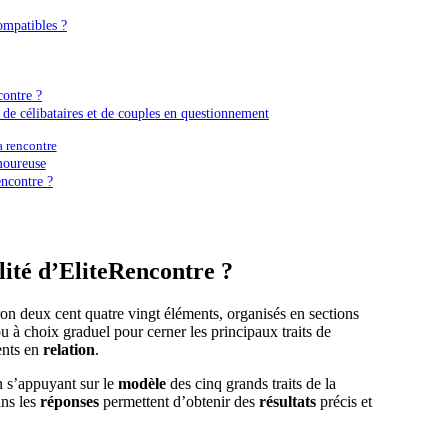
ompatibles ?
contre ?
t de célibataires et de couples en questionnement
a rencontre
moureuse
ncontre ?
lité d’EliteRencontre ?
on deux cent quatre vingt éléments, organisés en sections
 à choix graduel pour cerner les principaux traits de
ents en
relation
.
 s’appuyant sur le
modèle
des cinq grands traits de la
ns les
réponses
permettent d’obtenir des
résultats
précis et