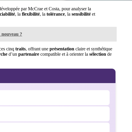
 développée par McCrae et Costa, pour analyser la
ciabilité
, la
flexibilité
, la
tolérance
, la
sensibilité
et
 à nouveau ?
ces cinq
traits
, offrant une
présentation
claire et synthétique
rche
d’un
partenaire
compatible et à orienter la
sélection
de