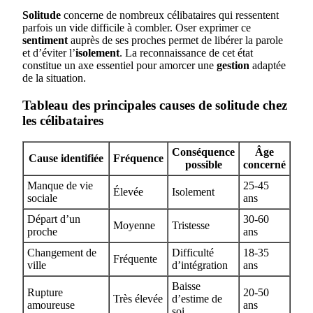
Solitude
concerne de nombreux célibataires qui ressentent
parfois un vide difficile à combler. Oser exprimer ce
sentiment
auprès de ses proches permet de libérer la parole
et d’éviter l’
isolement
. La reconnaissance de cet état
constitue un axe essentiel pour amorcer une
gestion
adaptée
de la situation.
Tableau des principales causes de solitude chez
les célibataires
Conséquence
Âge
Cause identifiée
Fréquence
possible
concerné
Manque de vie
25-45
Élevée
Isolement
sociale
ans
Départ d’un
30-60
Moyenne
Tristesse
proche
ans
Changement de
Difficulté
18-35
Fréquente
ville
d’intégration
ans
Baisse
Rupture
20-50
Très élevée
d’estime de
amoureuse
ans
soi