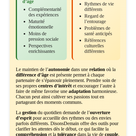
d’âge
Rythmes de vie
Complémentarité
différents
des expériences
Regard de
Maturité
l’entourage
émotionnelle
Problèmes de
Moins de
santé anticipés
pression sociale
Références
Perspectives
culturelles
enrichissantes
différentes
Le maintien de l’
autonomie
dans une
relation
où la
différence d’âge
est présente permet à chaque
partenaire de s’épanouir pleinement. Prendre soin de
ses propres
centres d’intérêt
et encourager l’autre à
faire de même favorise une
adaptation
harmonieuse.
Chacun peut ainsi cultiver ses passions tout en
partageant des moments communs.
La
gestion
du quotidien demande de l’
ouverture
d’esprit
pour accueillir des rythmes ou des envies
parfois différents. DisonsDemain offre des outils pour
clarifier les attentes dès le début, ce qui facilite la
compréhension
et la
tolérance
dans la vie de
couple
.