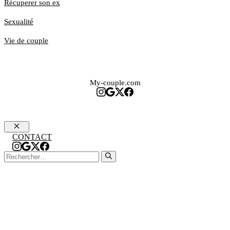
Récuperer son ex
Sexualité
Vie de couple
My-couple.com
Fermer
CONTACT
Rechercher :