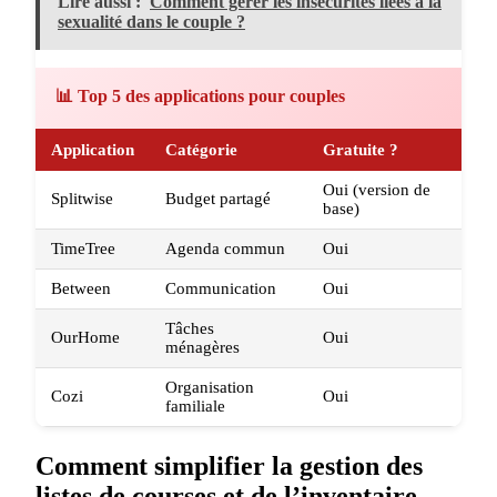
Lire aussi :
Comment gérer les insécurités liées à la
sexualité dans le couple ?
📊 Top 5 des applications pour couples
Application
Catégorie
Gratuite ?
Oui (version de
Splitwise
Budget partagé
base)
TimeTree
Agenda commun
Oui
Between
Communication
Oui
Tâches
OurHome
Oui
ménagères
Organisation
Cozi
Oui
familiale
Comment simplifier la gestion des
listes de courses et de l’inventaire