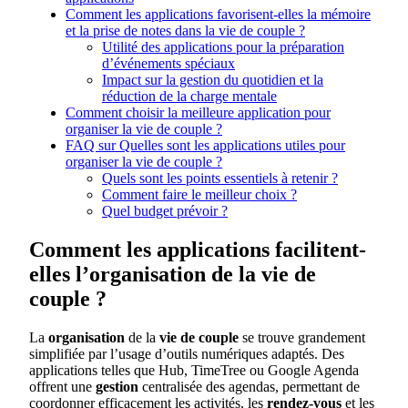
Comment les applications favorisent-elles la mémoire
et la prise de notes dans la vie de couple ?
Utilité des applications pour la préparation
d’événements spéciaux
Impact sur la gestion du quotidien et la
réduction de la charge mentale
Comment choisir la meilleure application pour
organiser la vie de couple ?
FAQ sur Quelles sont les applications utiles pour
organiser la vie de couple ?
Quels sont les points essentiels à retenir ?
Comment faire le meilleur choix ?
Quel budget prévoir ?
Comment les applications facilitent-
elles l’organisation de la vie de
couple ?
La
organisation
de la
vie de couple
se trouve grandement
simplifiée par l’usage d’outils numériques adaptés. Des
applications telles que Hub, TimeTree ou Google Agenda
offrent une
gestion
centralisée des agendas, permettant de
coordonner efficacement les activités, les
rendez-vous
et les