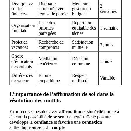
Divergence
Dialogue
Meilleure
2
sur les
structuré avec
gestion du
semaines
finances
temps de parole
budget
Liste des
Répartition
Organisation
priorités
équitable des
1 semaine
familiale
partagées
tâches
Projet de
Recherche de
Satisfaction
3 jours
vacances
compromis
mutuelle
Choix
Médiation
Décision
d’éducation
1 mois
extérieure
commune
des enfants
Différences
Écoute
Respect
Variable
de valeurs
empathique
renforcé
L’importance de l’affirmation de soi dans la
résolution des conflits
Exprimer ses besoins avec
affirmation
et
sincérité
donne à
chacun la possibilité de se sentir entendu. Cette posture
développe la
confiance
et favorise une
connexion
authentique au sein du
couple
.