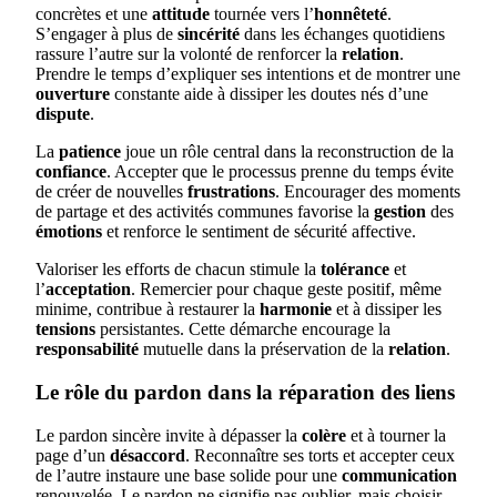
concrètes et une
attitude
tournée vers l’
honnêteté
.
S’engager à plus de
sincérité
dans les échanges quotidiens
rassure l’autre sur la volonté de renforcer la
relation
.
Prendre le temps d’expliquer ses intentions et de montrer une
ouverture
constante aide à dissiper les doutes nés d’une
dispute
.
La
patience
joue un rôle central dans la reconstruction de la
confiance
. Accepter que le processus prenne du temps évite
de créer de nouvelles
frustrations
. Encourager des moments
de partage et des activités communes favorise la
gestion
des
émotions
et renforce le sentiment de sécurité affective.
Valoriser les efforts de chacun stimule la
tolérance
et
l’
acceptation
. Remercier pour chaque geste positif, même
minime, contribue à restaurer la
harmonie
et à dissiper les
tensions
persistantes. Cette démarche encourage la
responsabilité
mutuelle dans la préservation de la
relation
.
Le rôle du pardon dans la réparation des liens
Le pardon sincère invite à dépasser la
colère
et à tourner la
page d’un
désaccord
. Reconnaître ses torts et accepter ceux
de l’autre instaure une base solide pour une
communication
renouvelée. Le pardon ne signifie pas oublier, mais choisir