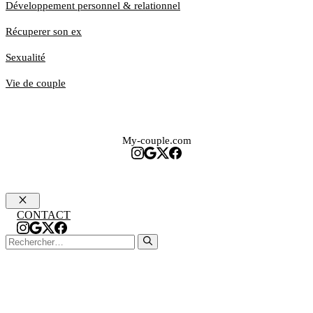
Développement personnel & relationnel
Récuperer son ex
Sexualité
Vie de couple
My-couple.com
Fermer
CONTACT
Rechercher :