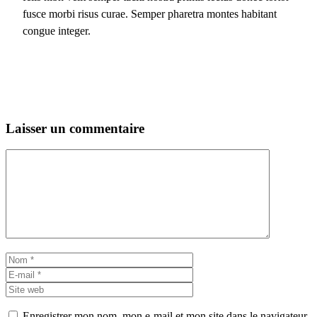
fusce morbi risus curae. Semper pharetra montes habitant
congue integer.
Laisser un commentaire
Commentaire
Nom
E-
mail
Site
web
Enregistrer mon nom, mon e-mail et mon site dans le navigateur