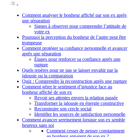
Comment analyser le bonheur affiché par son ex après
une séparation
Signes à observer pour comprendre l’attitude de
votre ex
Pourquoi la perception du bonheur de l’autre peut être
trompeuse
Comment protéger sa confiance personnelle et avancer
après une séparation
Étapes pour renforcer sa confiance après une
rupture
Quels repères pour ne pas se laisser envahir par la
jalousie ou la comparaison
Quiz : Comprendre la reconstruction après une rupture
Comment gérer le sentiment d’injustice face au
bonheur affiché de son ex
Revoir ses attentes envers la relation passée
Transformer la jalousie en énergie constructive
Reconstruire son cercle social
Identifier les sources de satisfaction personnelle
Comment avancer sereinement lorsque son ex semble
heureux sans soi
Comment cesser de penser constamment
au bonheur apparent de son ex ?