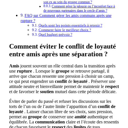
son ex au sein du groupe commun ?
Comment gérer la jalousie ou l’inconfort face à
de nouveaux partenaires dans le cercle d’amis ?
FAQ sur Comment gérer les amis communs après une
rupture ?
Quels sont les points essentiels à retenir ?
Comment faire le meilleur choix ?
Quel budget prévoir ?
Comment éviter le conflit de loyauté
entre amis après une séparation ?
Amis
jouent souvent un rôle central dans la transition après
une
rupture
. Lorsque le
groupe
se retrouve partagé, il
arrive que chacun ressente une pression à choisir un camp,
ce qui peut engendrer un
conflit
de
loyauté
. Préserver une
attitude neutre et bienveillante permet de maintenir le
respect
et de favoriser le
soutien
mutuel dans cette période délicate.
Éviter de parler du passé et refuser les discussions sur les
torts de l’un ou de l’autre limite l’apparition d’un
conflit de
loyauté
. Laisser chacun libre de ses choix, sans pression,
permet au
groupe
de conserver une
amitié
authentique et
équilibrée. La
communication
claire et l’écoute des ressentis
de chacun favorisent le
respect
des
limites
de tous.