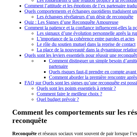
Les fondements d’une relation propice à la reconqu
Comment l’attitude et les émotions de l’ex partenaire tradu
Quels comportements et échanges quotidiens traduisent un
Les échanges révélateurs d’un désir de reconquête
Quiz : Les Signes d’une Reconquête Amoureuse
Comment la patience et la confiance influencent-elles la po
Les signaux d’une évolution personnelle après la ru
L’importance de la cohérence entre paroles et actes
Le rôle du soutien mutuel dans la reprise de contact
La place de la nouveauté dans la dynamique relation
Quels sont les leviers essentiels pour réussir une reconqu
Comment distinguer un simple besoin d’amitié 
partenaire
Quels risques faut-il prendre en compte avan
Comment aborder la première rencontre après
FAQ sur Quels sont les signes qu’une reconquête est possi
Quels sont les points essentiels à retenir ?
Comment faire le meilleur choix ?
Quel budget prévoir ?
Comment les comportements sur les rése
reconquête
Reconquête
et réseaux sociaux vont souvent de pair lorsque l’ex