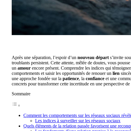
Après une séparation, l’espoir d’un
nouveau départ
s’invite sou
troublants persistent. Cette attente, mêlée de doutes, vous pousse
un
amour
encore présent. Comprendre les indices qui témoignent
comportements et saisir les opportunités de renouer un
lien
sincèr
une approche fondée sur la
patience
, la
confiance
et une commun
concrets pour transformer cette incertitude en une perspective de
Sommaire
Comment les comportements sur les réseaux sociaux révèle
Les indices à surveiller sur les réseaux sociaux
Quels éléments de la relation passée favorisent une recon