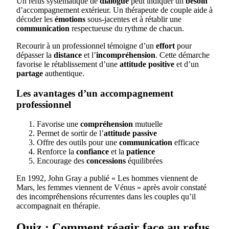
Un refus systématique de
dialogue
peut indiquer un
besoin
d’accompagnement extérieur. Un thérapeute de couple aide à
décoder les
émotions
sous-jacentes et à rétablir une
communication
respectueuse du rythme de chacun.
Recourir à un professionnel témoigne d’un
effort
pour
dépasser la
distance
et l’
incompréhension
. Cette démarche
favorise le rétablissement d’une
attitude positive
et d’un
partage
authentique.
Les avantages d’un accompagnement
professionnel
Favorise une
compréhension
mutuelle
Permet de sortir de l’
attitude passive
Offre des outils pour une
communication
efficace
Renforce la
confiance
et la
patience
Encourage des
concessions
équilibrées
En 1992, John Gray a publié « Les hommes viennent de
Mars, les femmes viennent de Vénus » après avoir constaté
des incompréhensions récurrentes dans les couples qu’il
accompagnait en thérapie.
Quiz : Comment réagir face au refus