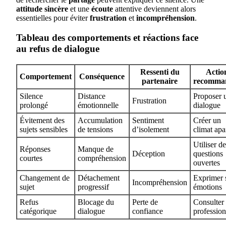
attitude sincère
et une
écoute
attentive deviennent alors
essentielles pour éviter
frustration
et
incompréhension
.
Tableau des comportements et réactions face
au refus de dialogue
Ressenti du
Actio
Comportement
Conséquence
partenaire
recomma
Silence
Distance
Proposer 
Frustration
prolongé
émotionnelle
dialogue
Évitement des
Accumulation
Sentiment
Créer un
sujets sensibles
de tensions
d’isolement
climat apa
Utiliser d
Réponses
Manque de
Déception
questions
courtes
compréhension
ouvertes
Changement de
Détachement
Exprimer 
Incompréhension
sujet
progressif
émotions
Refus
Blocage du
Perte de
Consulter
catégorique
dialogue
confiance
profession