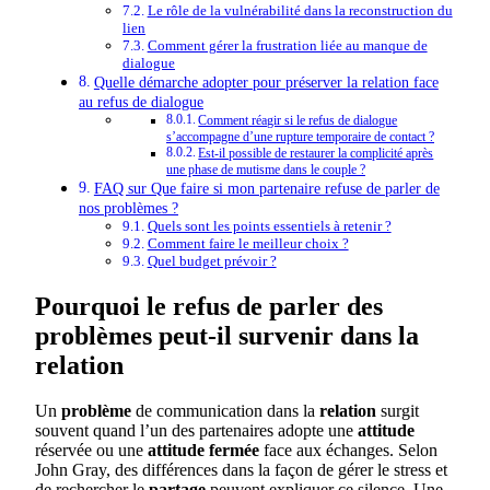
Le rôle de la vulnérabilité dans la reconstruction du
lien
Comment gérer la frustration liée au manque de
dialogue
Quelle démarche adopter pour préserver la relation face
au refus de dialogue
Comment réagir si le refus de dialogue
s’accompagne d’une rupture temporaire de contact ?
Est-il possible de restaurer la complicité après
une phase de mutisme dans le couple ?
FAQ sur Que faire si mon partenaire refuse de parler de
nos problèmes ?
Quels sont les points essentiels à retenir ?
Comment faire le meilleur choix ?
Quel budget prévoir ?
Pourquoi le refus de parler des
problèmes peut-il survenir dans la
relation
Un
problème
de communication dans la
relation
surgit
souvent quand l’un des partenaires adopte une
attitude
réservée ou une
attitude fermée
face aux échanges. Selon
John Gray, des différences dans la façon de gérer le stress et
de rechercher le
partage
peuvent expliquer ce silence. Une