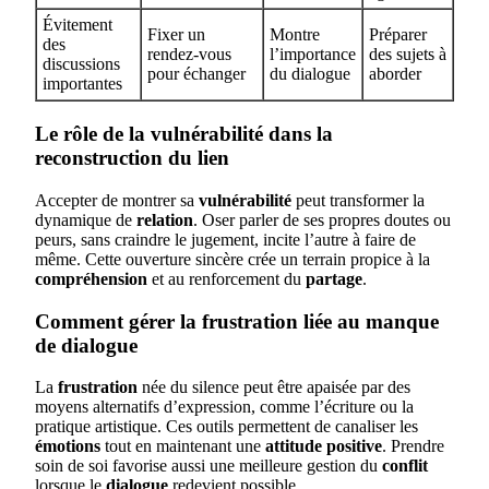
Évitement
Fixer un
Montre
Préparer
des
rendez-vous
l’importance
des sujets à
discussions
pour échanger
du dialogue
aborder
importantes
Le rôle de la vulnérabilité dans la
reconstruction du lien
Accepter de montrer sa
vulnérabilité
peut transformer la
dynamique de
relation
. Oser parler de ses propres doutes ou
peurs, sans craindre le jugement, incite l’autre à faire de
même. Cette ouverture sincère crée un terrain propice à la
compréhension
et au renforcement du
partage
.
Comment gérer la frustration liée au manque
de dialogue
La
frustration
née du silence peut être apaisée par des
moyens alternatifs d’expression, comme l’écriture ou la
pratique artistique. Ces outils permettent de canaliser les
émotions
tout en maintenant une
attitude positive
. Prendre
soin de soi favorise aussi une meilleure gestion du
conflit
lorsque le
dialogue
redevient possible.