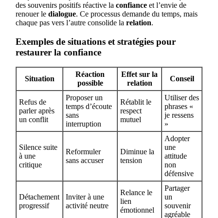
des souvenirs positifs réactive la
confiance
et l’envie de
renouer le
dialogue
. Ce processus demande du temps, mais
chaque pas vers l’autre consolide la
relation
.
Exemples de situations et stratégies pour
restaurer la confiance
Réaction
Effet sur la
Situation
Conseil
possible
relation
Proposer un
Utiliser des
Refus de
Rétablit le
temps d’écoute
phrases «
parler après
respect
sans
je ressens
un conflit
mutuel
interruption
»
Adopter
Silence suite
une
Reformuler
Diminue la
à une
attitude
sans accuser
tension
critique
non
défensive
Partager
Relance le
Détachement
Inviter à une
un
lien
progressif
activité neutre
souvenir
émotionnel
agréable