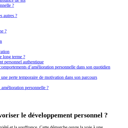
aissance de soi
nnelle ?
s autres ?
ne ?
on
ration
e long terme ?
nt personnel authentique
omportements d’amélioration personnelle dans son quotidien
 une perte temporaire de motivation dans son parcours
 amélioration personnelle ?
voriser le développement personnel ?
xiété et la souffrance. Cette démarche ouvre la voie à une