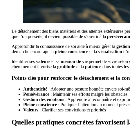
Le détachement des biens matériels et des attentes extérieures pe
que l’on possède, il devient possible de s’ouvrir à la
persévéran
Approfondir la connaissance de soi aide à mieux gérer la
gestio
démarche encourage la
pleine conscience
et la
visualisation
d’u
Identifier ses
valeurs
et sa
mission de vie
permet de vivre selon s
cheminement favorise la
gratitude
et la
patience
dans toutes les 
Points clés pour renforcer le détachement et la con
Authenticité
: Adopter une posture honnête envers soi-m
Persévérance
: Maintenir ses efforts malgré les obstacles
Gestion des émotions
: Apprendre à reconnaître et exprime
Pleine conscience
: Pratiquer l’attention au moment prése
Valeurs
: Clarifier ses convictions et priorités
Quelles pratiques concrètes favorisent 