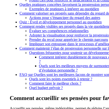
Points clés pour renforcer le détachement et la conn
Quelles pratiques concrètes favorisent la progression perso
Exemples de pratiques à intégrer au quotidien
Comment valoriser ses progrès sans dépendre du regard de
Actions pour s’émanciper du regard des autres
Quiz : Éveil et développement personnel au quotidien
Comment rendre visibles ses progrès dans la vie quotidien
Évaluer ses compétences relationnelles
Adopter la visualisation pour renforcer la progressi
Prendre du recul pour apprécier le chemin parcouru
Impliquer son entourage dans le processus d’amélio
Comment maintenir l’élan de progression personnelle sur l
Questions fréquentes pour soutenir un développeme
Comment intégrer durablement de nouveaux c
?
Quels sont les meilleurs moyens de surmonter
d’évolution personnelle ?
FAQ sur Quelles sont les meilleures façons de montrer son
Quels sont les points essentiels à retenir ?
Comment faire le meilleur choix ?
Quel budget prévoir ?
Comment accueillir ses pensées pour fa
Accueillir ses pensées, même indésirables, permet de réduire l’an