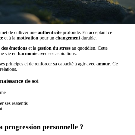
rmet de cultiver une
authenticité
profonde. En acceptant ce
ce
et à la
motivation
pour un
changement
durable.
n des émotions
et la
gestion du stress
au quotidien. Cette
ne vie en
harmonie
avec ses aspirations.
es principes et de renforcer sa capacité à agir avec
amour
. Ce
relations.
naissance de soi
ême
r ses ressentis
nt
la progression personnelle ?