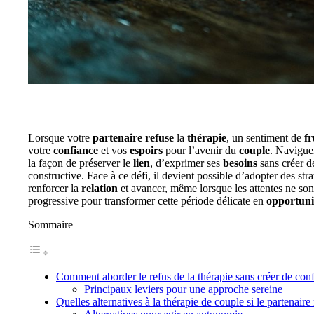
Lorsque votre
partenaire refuse
la
thérapie
, un sentiment de
fr
votre
confiance
et vos
espoirs
pour l’avenir du
couple
. Navigue
la façon de préserver le
lien
, d’exprimer ses
besoins
sans créer d
constructive. Face à ce défi, il devient possible d’adopter des st
renforcer la
relation
et avancer, même lorsque les attentes ne s
progressive pour transformer cette période délicate en
opportuni
Sommaire
Comment aborder le refus de la thérapie sans créer de conf
Principaux leviers pour une approche sereine
Quelles alternatives à la thérapie de couple si le partenaire 