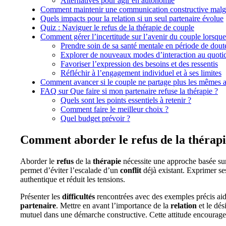
Alternatives pour agir en autonomie
Comment maintenir une communication constructive malgr
Quels impacts pour la relation si un seul partenaire évolue
Quiz : Naviguer le refus de la thérapie de couple
Comment gérer l’incertitude sur l’avenir du couple lorsque 
Prendre soin de sa santé mentale en période de dout
Explorer de nouveaux modes d’interaction au quoti
Favoriser l’expression des besoins et des ressentis
Réfléchir à l’engagement individuel et à ses limites
Comment avancer si le couple ne partage plus les mêmes a
FAQ sur Que faire si mon partenaire refuse la thérapie ?
Quels sont les points essentiels à retenir ?
Comment faire le meilleur choix ?
Quel budget prévoir ?
Comment aborder le refus de la thérapi
Aborder le
refus
de la
thérapie
nécessite une approche basée su
permet d’éviter l’escalade d’un
conflit
déjà existant. Exprimer ses 
authentique et réduit les tensions.
Présenter les
difficultés
rencontrées avec des exemples précis aid
partenaire
. Mettre en avant l’importance de la
relation
et le dés
mutuel dans une démarche constructive. Cette attitude encourage