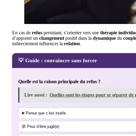
En cas de
refus
persistant, s’orienter vers une
thérapie
individu
d’apporter un
changement
positif dans la
dynamique
du
coupl
indirectement influencer la
relation
.
💡 Guide : convaincre sans forcer
Quelle est la raison principale du refus ?
Lire aussi :
Quelles sont les étapes pour se séparer de
❌ Pense que c’est inutile
😰 Peur d’être jugé(e)