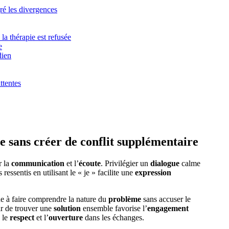
é les divergences
la thérapie est refusée
e
dien
ttentes
e sans créer de conflit supplémentaire
r la
communication
et l’
écoute
. Privilégier un
dialogue
calme
ressentis en utilisant le « je » facilite une
expression
e à faire comprendre la nature du
problème
sans accuser le
ir de trouver une
solution
ensemble favorise l’
engagement
 le
respect
et l’
ouverture
dans les échanges.