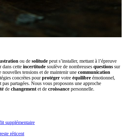
ustration
ou de
solitude
peut s’installer, mettant à l’épreuve
r dans cette
incertitude
soulève de nombreuses
questions
sur
e nouvelles tensions et de maintenir une
communication
ratégies concrètes pour
protéger
votre
équilibre
émotionnel,
ont pas partagées. Nous vous proposons une approche
té
de
changement
et de
croissance
personnelle.
lit supplémentaire
reste réticent